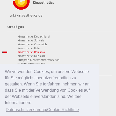
wiki.kinaesthetics.de
Országos
Kinaesthetics Deutschland
Kinaesthetics Schweiz
Kinaesthetics Österreich
Kinaesthetics Italia
Kinaesthetics Romania
Kinaesthetics Danmark
European Kinaesthetics Association
stiftung lebensqualität
A programok
Wir verwenden Cookies, um unsere Webseite
für Sie möglichst benutzerfreundlich zu
Személyes terület
Kinaesthetics életminőség az időskorban
gestalten. Wenn Sie fortfahren, nehmen wir an,
Kinaesthetics egészség a munkahelyen
dass Sie mit der Verwendung von Cookies auf
Kinaesthetics kreatív tanulás
Szakmai terület
der Webseite einverstanden sind. Weitere
Kinaesthetics az ápolásban
Informationen:
Kinaesthetics ápoló hozzátartozók
Kinaesthetics Infant Handling
Datenschutzerklärung/Cookie-Richtlinie
Kinaesthetics a nevelésben