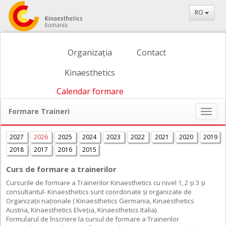
RO
Organizația
Contact
Kinaesthetics
Calendar formare
Formare Traineri
Naviga
ein-/
2027
2026
2025
2024
2023
2022
2021
2020
2019
2018
2017
2016
2015
Curs de formare a trainerilor
Cursurile de formare a Trainerilor Kinaesthetics cu nivel 1, 2 și 3 și
consultantul- Kinaesthetics sunt coordonate și organizate de
Organizații naționale ( Kinaesthetics Germania, Kinaesthetics
Austria, Kinaesthetics Elveția, Kinaesthetics Italia).
Formularul de înscriere la cursul de formare a Trainerilor