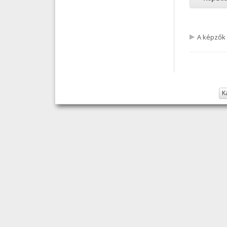
A képzők
K