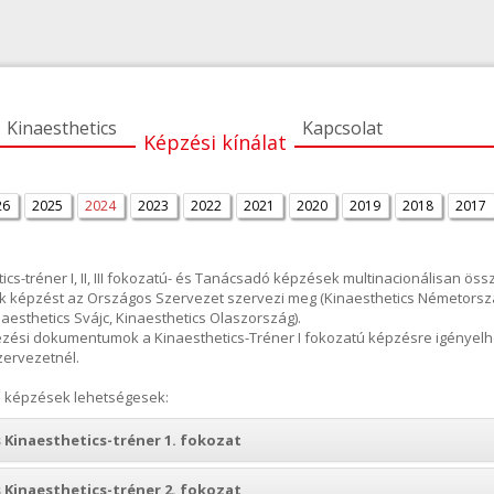
Kinaesthetics
Kapcsolat
Képzési kínálat
26
2025
2024
2023
2022
2021
2020
2019
2018
2017
tics-tréner I, II, III fokozatú- és Tanácsadó képzések multinacionálisan 
k képzést az Országos Szervezet szervezi meg (Kinaesthetics Németorszá
naesthetics Svájc, Kinaesthetics Olaszország).
ezési dokumentumok a Kinaesthetics-Tréner I fokozatú képzésre igényel
ervezetnél.
 képzések lehetségesek:
 Kinaesthetics-tréner 1. fokozat
 Kinaesthetics-tréner 2. fokozat