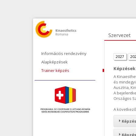
Szervezet
Információs rendezvény
2027
20
Alapképzések
Képzések
Trainer képzés
A Kinaesthe
és mindegyi
Ausztria, Ki
A bejelentk
Országos Sz
A következő
Képzés
Képzés