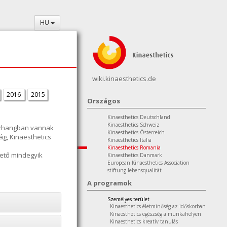
HU
wiki.kinaesthetics.de
2016
2015
Országos
Kinaesthetics Deutschland
Kinaesthetics Schweiz
összhangban vannak
Kinaesthetics Österreich
g, Kinaesthetics
Kinaesthetics Italia
Kinaesthetics Romania
hető mindegyik
Kinaesthetics Danmark
European Kinaesthetics Association
stiftung lebensqualität
A programok
Személyes terület
Kinaesthetics életminőség az időskorban
Kinaesthetics egészség a munkahelyen
Kinaesthetics kreatív tanulás