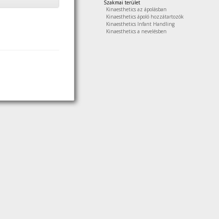
Szakmai terület
Kinaesthetics az ápolásban
Kinaesthetics ápoló hozzátartozók
Kinaesthetics Infant Handling
Kinaesthetics a nevelésben