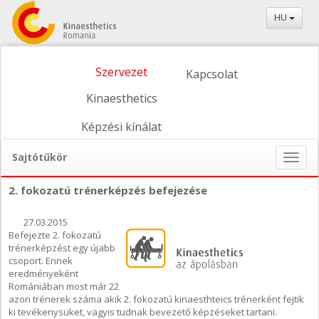
HU
Szervezet
Kapcsolat
Kinaesthetics
Képzési kínálat
Sajtótűkör
Naviga
ein-/
2. fokozatú trénerképzés befejezése
27.03.2015
Befejezte 2. fokozatú
trénerképzést egy újabb
csoport. Ennek
eredményeként
Romániában most már 22
azon trénerek száma akik 2. fokozatú kinaesthteics trénerként fejtik
ki tevékenysüket, vagyis tudnak bevezető képzéseket tartani.