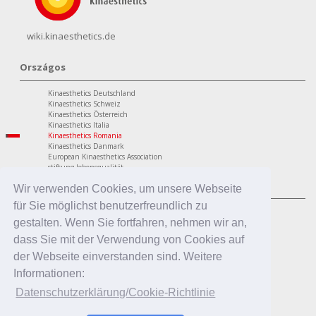
wiki.kinaesthetics.de
Országos
Kinaesthetics Deutschland
Kinaesthetics Schweiz
Kinaesthetics Österreich
Kinaesthetics Italia
Kinaesthetics Romania
Kinaesthetics Danmark
European Kinaesthetics Association
stiftung lebensqualität
A programok
Wir verwenden Cookies, um unsere Webseite
für Sie möglichst benutzerfreundlich zu
Személyes terület
Kinaesthetics életminőség az időskorban
gestalten. Wenn Sie fortfahren, nehmen wir an,
Kinaesthetics egészség a munkahelyen
dass Sie mit der Verwendung von Cookies auf
Kinaesthetics kreatív tanulás
Szakmai terület
der Webseite einverstanden sind. Weitere
Kinaesthetics az ápolásban
Informationen:
Kinaesthetics ápoló hozzátartozók
Kinaesthetics Infant Handling
Datenschutzerklärung/Cookie-Richtlinie
Kinaesthetics a nevelésben